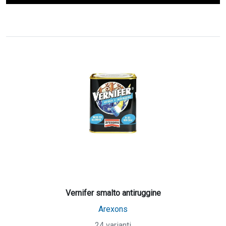
Vernifer smalto antiruggine
Arexons
24 varianti