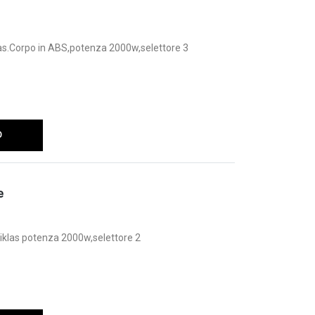
las.Corpo in ABS,potenza 2000w,selettore 3
O
e
iklas potenza 2000w,selettore 2