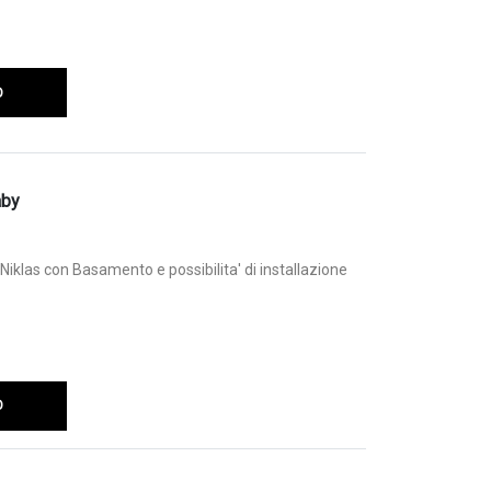
O
aby
iklas con Basamento e possibilita' di installazione
O