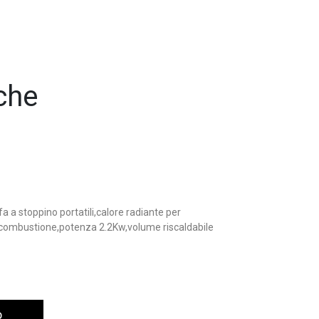
che
a a stoppino portatili,calore radiante per
a combustione,potenza 2.2Kw,volume riscaldabile
O