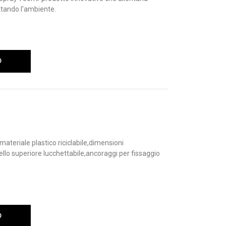
ettando l'ambiente.
O
ateriale plastico riciclabile,dimensioni
llo superiore lucchettabile,ancoraggi per fissaggio
O