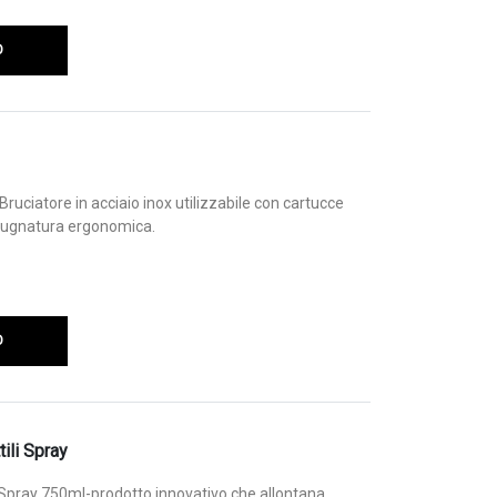
O
ruciatore in acciaio inox utilizzabile con cartucce
pugnatura ergonomica.
O
ili Spray
i Spray 750ml-prodotto innovativo che allontana