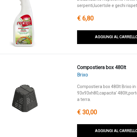
serpenti,lucertole e gechi risp
€ 6,80
AGGIUNGI AL CARRELL
Compostiera box 480lt
Brixo
Compostiera box 480lt Brixo in m
93x93xh80,capacita' 480lt,porte
a terra.
€ 30,00
AGGIUNGI AL CARRELL