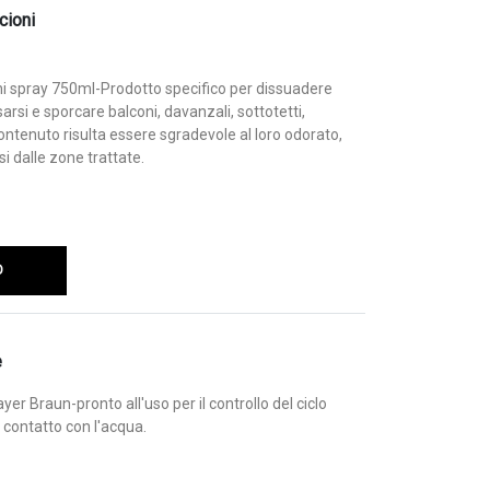
cioni
ni spray 750ml-Prodotto specifico per dissuadere
sarsi e sporcare balconi, davanzali, sottotetti,
o contenuto risulta essere sgradevole al loro odorato,
si dalle zone trattate.
O
e
yer Braun-pronto all'uso per il controllo del ciclo
a contatto con l'acqua.