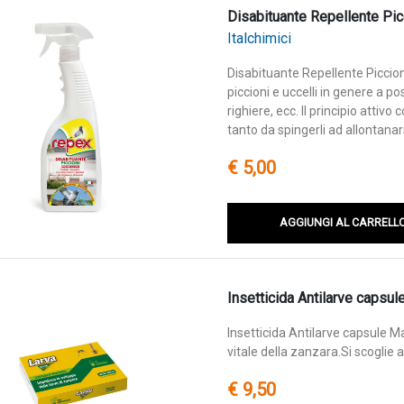
Disabituante Repellente Pic
Italchimici
Disabituante Repellente Piccio
piccioni e uccelli in genere a po
righiere, ecc. Il principio attiv
tanto da spingerli ad allontanar
€ 5,00
AGGIUNGI AL CARRELL
Insetticida Antilarve capsul
Insetticida Antilarve capsule Ma
vitale della zanzara.Si scoglie 
€ 9,50