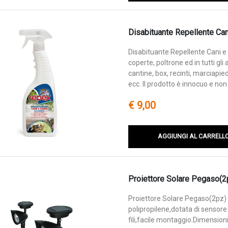
Disabituante Repellente Cani
Disabituante Repellente Cani e 
coperte, poltrone ed in tutti gl
cantine, box, recinti, marciapied
ecc. Il prodotto è innocuo e non
€ 9,00
AGGIUNGI AL CARRELL
Proiettore Solare Pegaso(2
Proiettore Solare Pegaso(2pz) a
polipropilene,dotata di sensore
fili,facile montaggio.Dimensi