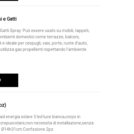
 e Gatti
Gatti Spray: Può essere usato su mobili, tappeti,
i ambienti domestici come terrazze, balconi,
i e ideale per cespugli, vasi, porte, ruote d’auto,
 utilizza gas propellenti rispettando l’ambiente.
O
pz)
d energia solare 3 led luce bianca,corpo in
 crepuscolare,non necessita di installazione,senza
oni Ø14h31cm.Confezione 2pz.