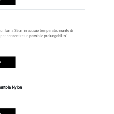
con lama 35cm in acciaio temperato,munito di
per consentire un possibile prolungabilita'
O
antola Nylon
O