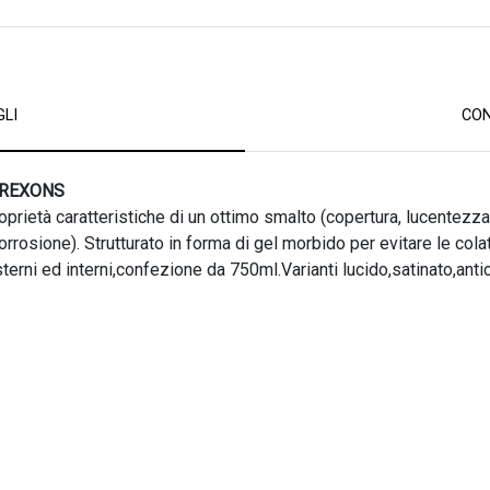
LI
CON
AREXONS
oprietà caratteristiche di un ottimo smalto (copertura, lucentezza
orrosione). Strutturato in forma di gel morbido per evitare le co
sterni ed interni,confezione da 750ml.Varianti lucido,satinato,anti