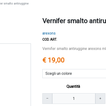
fer smalto antiruggine
Vernifer smalto antir
arexons
COD. ART.
Vernifer smalto antiruggine arexons m
€ 19,00
Quantità