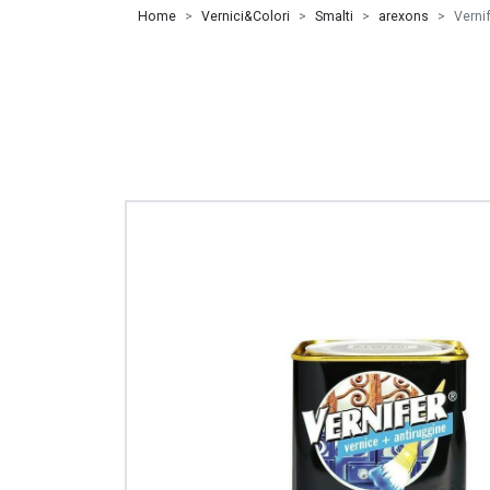
Home
Vernici&Colori
Smalti
arexons
Verni