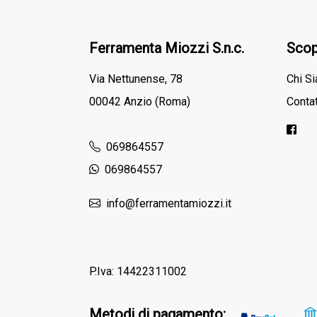
Ferramenta Miozzi S.n.c.
Scop
Via Nettunense, 78
Chi S
00042 Anzio (Roma)
Contat
069864557
069864557
info@ferramentamiozzi.it
P.Iva: 14422311002
Metodi di pagamento: